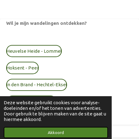
Wil je mijn wandelingen ontdekken?
Heuvelse Heide - Lommel
Hoksent - Peer
In den Brand - Hechtel-Eksel
Pijnven - Hechtel-Eksel
Deze website gebruikt cookies voor analyse-
doeleinden en/of het tonen van advertenties.
Door gebruik te blijven maken van de site gaat u
Sahara - Lommel
hiermee akkoord.
Akkoord