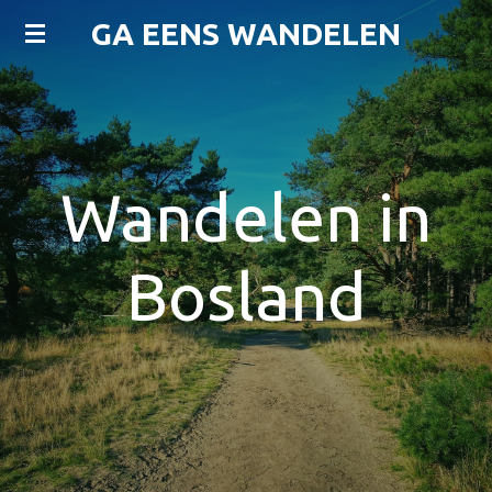
Ga
GA EENS WANDELEN
direct
naar
de
hoofdinhoud
Wandelen in
Bosland