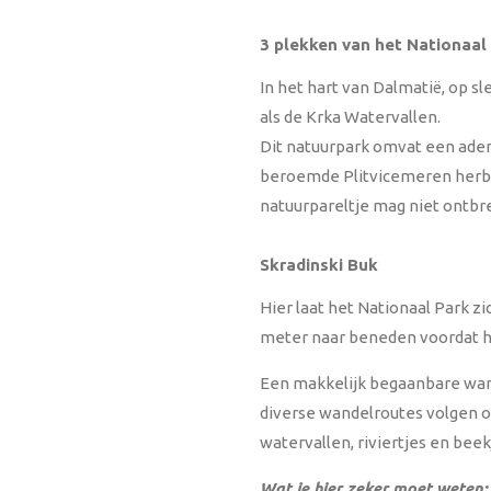
3 plekken van het Nationaal
In het hart van Dalmatië, op sl
als de Krka Watervallen.
Dit natuurpark omvat een adem
beroemde Plitvicemeren herbe
natuurpareltje mag niet ontbre
Skradinski Buk
Hier laat het Nationaal Park zi
meter naar beneden voordat hi
Een makkelijk begaanbare wand
diverse wandelroutes volgen o
watervallen, riviertjes en beek
Wat je hier zeker moet weten: