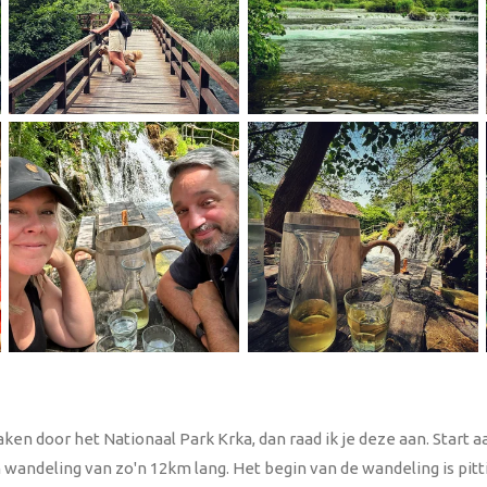
en door het Nationaal Park Krka, dan raad ik je deze aan. Start aa
 wandeling van zo'n 12km lang. Het begin van de wandeling is pitti