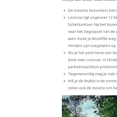
De meeste bezoekers betred
Lozovac ligt ongeveer 12 ki
ticketkantoor. Na het kope
naar het beginpunt van de 
auto moet je dezelfde weg 
Honden zijn toegelaten op 
Als je het park liever per 
boot naar Lozovac. In Skrad
parkeerwachters proberen je
Tegenwoordig mag je niet 
Wil je de drukte in de zom
zeker ook de moeite om het