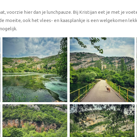
at, voorzie hier dan je lunchpauze. Bij Kristijan eet je met je voe
s de moeite, ook het vlees- en kaasplankje is een welgekomen lekk
ogelijk.