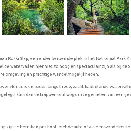
k aan Roški Slap, een ander beroemde plek in het Nationaal Park Kr
wel de watervallen hier niet zo hoog en spectaculair zijn als bij de S
gere omgeving en prachtige wandelmogelijkheden.
over vlonders en paden langs brede, zacht kabbelende watervalle
aangelegd, klim dan de trappen omhoog om te genieten van een gewe
ap zijn te bereiken per boot, met de auto of via een wandelroute