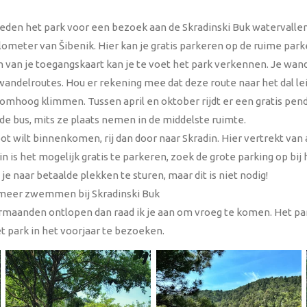
en het park voor een bezoek aan de Skradinski Buk watervallen 
lometer van Šibenik. Hier kan je gratis parkeren op de ruime park
n van je toegangskaart kan je te voet het park verkennen. Je wa
wandelroutes. Hou er rekening mee dat deze route naar het dal le
omhoog klimmen. Tussen april en oktober rijdt er een gratis pend
de bus, mits ze plaats nemen in de middelste ruimte.
boot wilt binnenkomen, rij dan door naar Skradin. Hier vertrekt van
in is het mogelijk gratis te parkeren, zoek de grote parking op bij
 naar betaalde plekken te sturen, maar dit is niet nodig!
meer zwemmen bij Skradinski Buk
ermaanden ontlopen dan raad ik je aan om vroeg te komen. Het par
 park in het voorjaar te bezoeken.