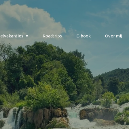
elvakanties
Roadtrips
E-book
Over mij