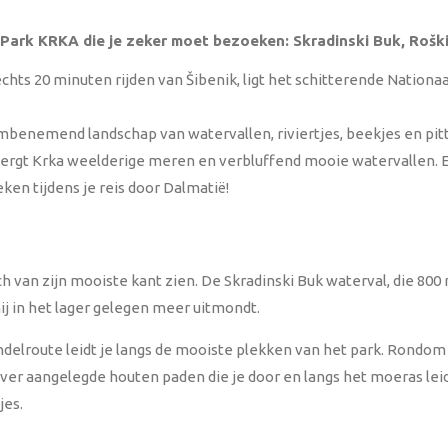
 Park KRKA die je zeker moet bezoeken: Skradinski Buk, Roški
echts 20 minuten rijden van Šibenik, ligt het schitterende Nation
benemend landschap van watervallen, riviertjes, beekjes en pit
rgt Krka weelderige meren en verbluffend mooie watervallen. E
ken tijdens je reis door Dalmatië!
ch van zijn mooiste kant zien. De Skradinski Buk waterval, die 800 m
j in het lager gelegen meer uitmondt.
elroute leidt je langs de mooiste plekken van het park. Rondom 
ver aangelegde houten paden die je door en langs het moeras leid
jes.