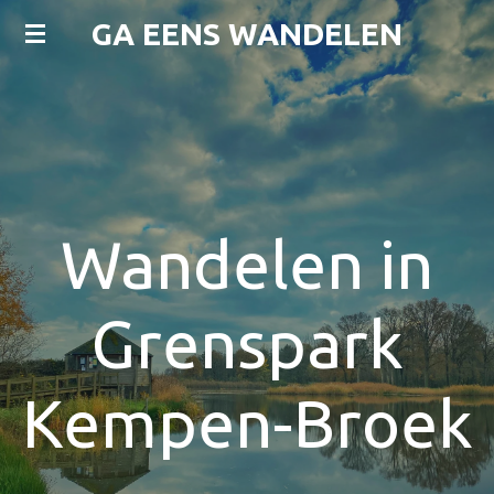
Ga
GA EENS WANDELEN
direct
naar
de
hoofdinhoud
Wandelen in
Grenspark
Kempen-Broek