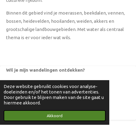
culturele rijkdom.
Binnen dit gebied vind je moerassen, beekdalen, vennen,
bossen, heidevelden, hooilanden, weiden, akkers en
grootschalige landbouwgebieden. Met water als centraal
thema is er voor ieder wat wils.
Wil je mijn wandelingen ontdekken?
Deze website gebruikt cookies voor analyse-
doeleinden en/of het tonen van advertenties.
Smeetshof - Bocholt
Door gebruik te blijven maken van de site gaat u
hiermee akkoord.
Zig en Goort - Kinrooi
Akkoord