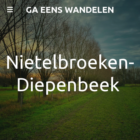
Ga
GA EENS WANDELEN
direct
naar
de
hoofdinhoud
Nietelbroeken-
Diepenbeek