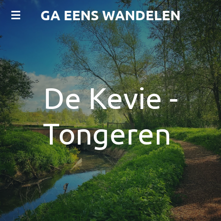
GA EENS WANDELEN
Ga
direct
naar
de
hoofdinhoud
De Kevie -
Tongeren