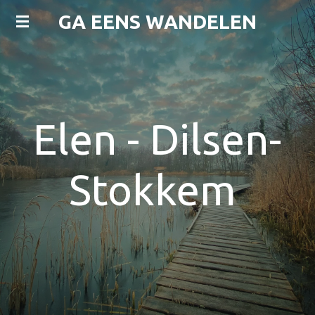
Ga
GA EENS WANDELEN
direct
naar
de
hoofdinhoud
Elen - Dilsen-
Stokkem