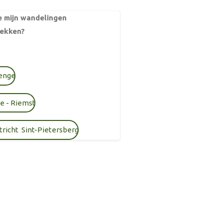
je mijn wandelingen
ekken?
enge
e - Riemst
richt Sint-Pietersberg