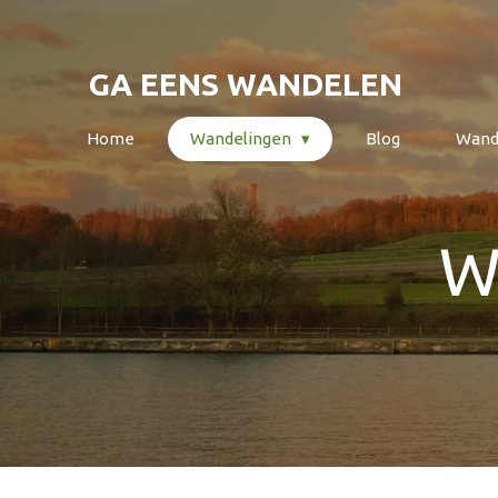
Ga
direct
GA EENS WANDELEN
naar
de
Home
Wandelingen
Blog
Wand
hoofdinhoud
W