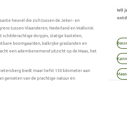
Wil 
ontd
ante heuvel die zich tussen de Jeker- en
 grens tussen Vlaanderen, Nederland en Wallonië.
schilderachtige dorpjes, statige kastelen,
Bass
htbare boomgaarden, kalkrijke graslanden en
acht een adembenemend uitzicht op de Maas, het
.
Kann
ietersberg biedt maar liefst 130 kilometer aan
Maast
an genieten van de prachtige natuur en