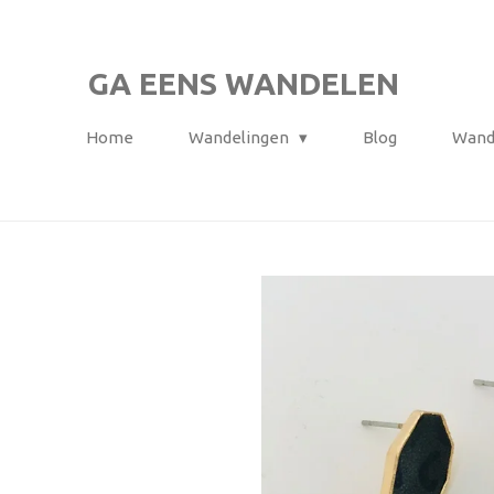
Ga
direct
GA EENS WANDELEN
naar
de
Home
Wandelingen
Blog
Wand
hoofdinhoud