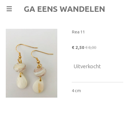
Ga
GA EENS WANDELEN
direct
naar
de
Rea 11
hoofdinhoud
€ 2,50
€ 8,00
Uitverkocht
4 cm