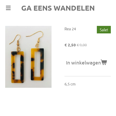
GA EENS WANDELEN
Ga
direct
naar
de
Rea 24
Sale!
hoofdinhoud
€ 2,50
€ 9,00
In winkelwagen
6,5 cm