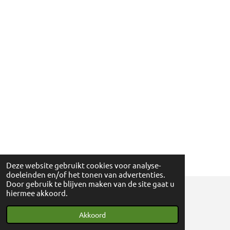
Deze website gebruikt cookies voor analyse-
doeleinden en/of het tonen van advertenties.
Door gebruik te blijven maken van de site gaat u
hiermee akkoord.
© 2018 - 2024 Ga eens wandelen - 0830698595
Akkoord