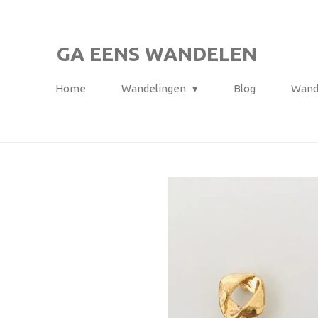
Ga
direct
GA EENS WANDELEN
naar
de
Home
Wandelingen
Blog
Wand
hoofdinhoud