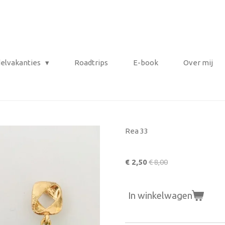
elvakanties
Roadtrips
E-book
Over mij
Rea 33
€ 2,50
€ 8,00
In winkelwagen