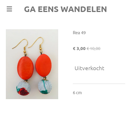
GA EENS WANDELEN
Ga
direct
naar
de
Rea 49
hoofdinhoud
€ 3,00
€ 10,00
Uitverkocht
6 cm