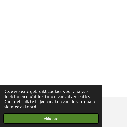
Deze website gebruikt cookies voor analyse-
doeleinden en/of het tonen van advertenties.
Door gebruik te blijven maken van de site gaat u
hiermee akkoord.
© 2018 - 2024 Ga eens wandelen - 0830698595
Akkoord