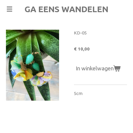
Ga
GA EENS WANDELEN
direct
naar
de
KD-05
hoofdinhoud
€ 10,00
In winkelwagen
5cm