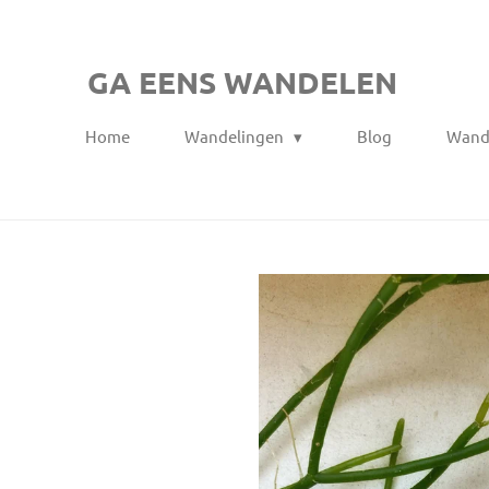
Ga
direct
GA EENS WANDELEN
naar
de
Home
Wandelingen
Blog
Wand
hoofdinhoud