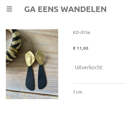
Ga
GA EENS WANDELEN
direct
naar
de
KD-015a
hoofdinhoud
€ 11,00
Uitverkocht
7 cm