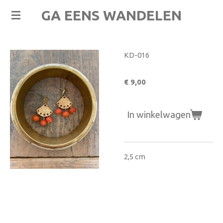
Ga
GA EENS WANDELEN
direct
naar
de
KD-016
hoofdinhoud
€ 9,00
In winkelwagen
2,5 cm