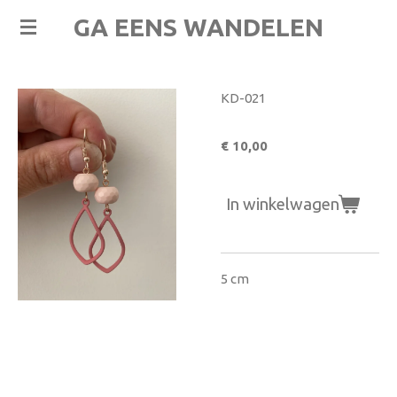
Ga
GA EENS WANDELEN
direct
naar
de
KD-021
hoofdinhoud
€ 10,00
In winkelwagen
5 cm