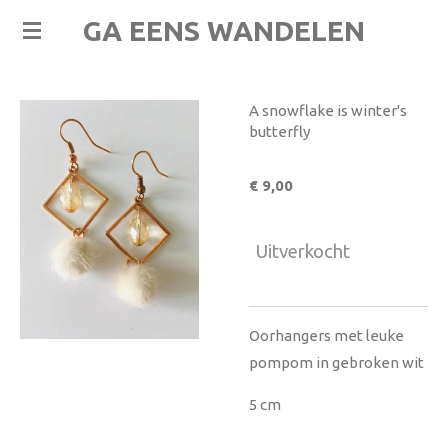
Ga
GA EENS WANDELEN
direct
naar
de
A snowflake is winter's
hoofdinhoud
butterfly
€ 9,00
Uitverkocht
Oorhangers met leuke
pompom in gebroken wit
5 cm