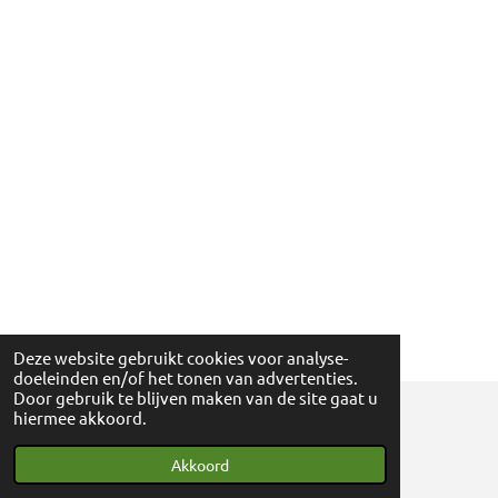
Deze website gebruikt cookies voor analyse-
doeleinden en/of het tonen van advertenties.
Door gebruik te blijven maken van de site gaat u
hiermee akkoord.
© 2018 - 2024 Ga eens wandelen - 0830698595
Akkoord