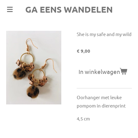
GA EENS WANDELEN
Ga
direct
naar
de
She is my safe and my wild
hoofdinhoud
€ 9,00
In winkelwagen
Oorhanger met leuke
pompom in dierenprint
4,5 cm