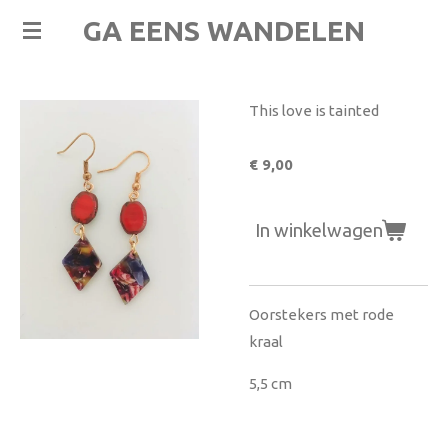
Ga
GA EENS WANDELEN
direct
naar
de
This love is tainted
hoofdinhoud
€ 9,00
In winkelwagen
Oorstekers met rode
kraal
5,5 cm