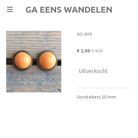
Ga
GA EENS WANDELEN
direct
naar
de
SO-019
hoofdinhoud
€ 2,00
€ 4,00
Uitverkocht
Oorstekers 20 mm