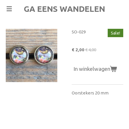
Ga
GA EENS WANDELEN
direct
naar
de
SO-029
Sale!
hoofdinhoud
€ 2,00
€ 4,00
In winkelwagen
Oorstekers 20 mm