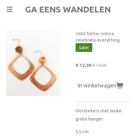
Ga
GA EENS WANDELEN
direct
naar
de
Until futher notice
hoofdinhoud
celebrate everything
Sale!
€ 12,00
€ 14,00
In winkelwagen
Oorstekers met leuke
grote hanger
5,5 cm