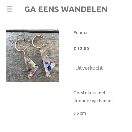
Ga
GA EENS WANDELEN
direct
naar
de
Eunoia
hoofdinhoud
€ 12,00
Uitverkocht
Oorstekers met
driehoekige hanger
6,5 cm