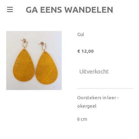
Ga
GA EENS WANDELEN
direct
naar
de
Gul
hoofdinhoud
€ 12,00
Uitverkocht
Oorstekers in leer -
okergeel
6 cm