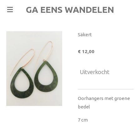
Ga
GA EENS WANDELEN
direct
naar
de
Säkert
hoofdinhoud
€ 12,00
Uitverkocht
Oorhangers met groene
bedel
7 cm