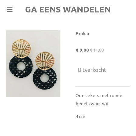
Ga
GA EENS WANDELEN
direct
naar
de
Brukar
hoofdinhoud
€ 9,00
€ 11,00
Uitverkocht
Oorstekers met ronde
bedel zwart-wit
4 cm