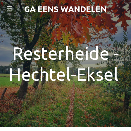
Ga
GA EENS WANDELEN
direct
naar
de
hoofdinhoud
Resterheide -
Hechtel-Eksel