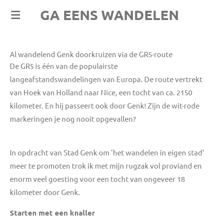
GA EENS WANDELEN
Ga
direct
naar
de
Al wandelend Genk doorkruizen via de GR5-route
hoofdinhoud
De GR5 is één van de populairste
langeafstandswandelingen van Europa. De route vertrekt
van Hoek van Holland naar Nice, een tocht van ca. 2150
kilometer. En hij passeert ook door Genk! Zijn de wit-rode
markeringen je nog nooit opgevallen?
In opdracht van Stad Genk om 'het wandelen in eigen stad'
meer te promoten trok ik met mijn rugzak vol proviand en
enorm veel goesting voor een tocht van ongeveer 18
kilometer door Genk.
Starten met een knaller