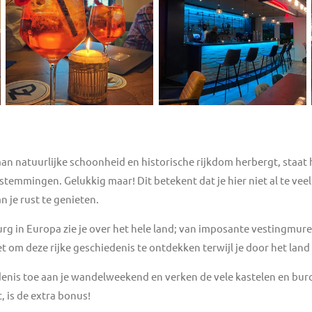
n natuurlijke schoonheid en historische rijkdom herbergt, staat 
estemmingen. Gelukkig maar! Dit betekent dat je hier niet al te ve
n je rust te genieten.
rg in Europa zie je over het hele land; van imposante vestingmuren
t om deze rijke geschiedenis te ontdekken terwijl je door het land 
enis toe aan je wandelweekend en verken de vele kastelen en burc
t, is de extra bonus!