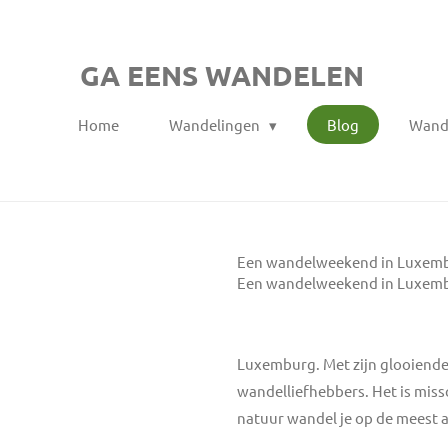
Ga
direct
GA EENS WANDELEN
naar
de
Home
Wandelingen
Blog
Wand
hoofdinhoud
Een wandelweekend in Luxembu
Een wandelweekend in Luxembu
Luxemburg. Met zijn glooiende 
wandelliefhebbers. Het is mis
natuur wandel je op de meest 