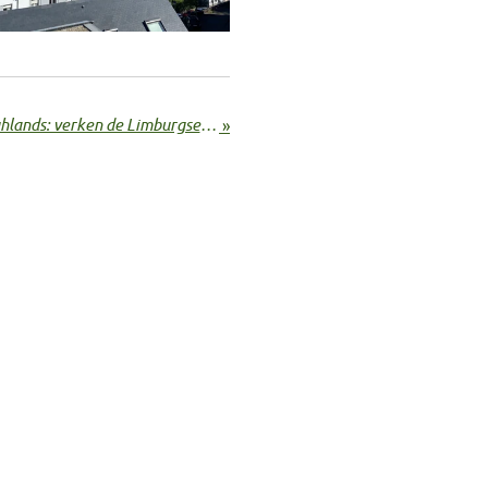
Wandel in de Limburgse Highlands: verken de Limburgse mijnterrils
»