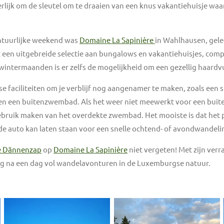
erlijk om de sleutel om te draaien van een knus vakantiehuisje w
ontuurlijke weekend was
Domaine La Sapinière
in Wahlhausen, gele
een uitgebreide selectie aan bungalows en vakantiehuisjes, comp
intermaanden is er zelfs de mogelijkheid om een gezellig haardv
e faciliteiten om je verblijf nog aangenamer te maken, zoals een s
en een buitenzwembad. Als het weer niet meewerkt voor een buite
ruik maken van het overdekte zwembad. Het mooiste is dat het p
de auto kan laten staan voor een snelle ochtend- of avondwandeli
e Dännenzap
op
Domaine La Sapinière
niet vergeten! Met zijn verr
ing na een dag vol wandelavonturen in de Luxemburgse natuur.