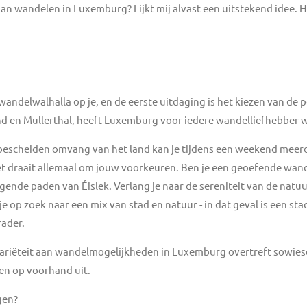
 wandelen in Luxemburg? Lijkt mij alvast een uitstekend idee. Hie
ndelwalhalla op je, en de eerste uitdaging is het kiezen van de 
and en Mullerthal, heeft Luxemburg voor iedere wandelliefhebber we
bescheiden omvang van het land kan je tijdens een weekend meer
Het draait allemaal om jouw voorkeuren. Ben je een geoefende wan
nde paden van Éislek. Verlang je naar de sereniteit van de natu
e op zoek naar een mix van stad en natuur - in dat geval is een st
rader.
 variëteit aan wandelmogelijkheden in Luxemburg overtreft sowies
gen op voorhand uit.
gen?