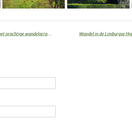
Wandelend genieten: Ontdek het prachtige wandelarrangement van Corsendonk Hotels