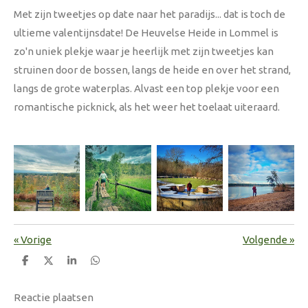
Met zijn tweetjes op date naar het paradijs... dat is toch de
ultieme valentijnsdate! De Heuvelse Heide in Lommel is
zo'n uniek plekje waar je heerlijk met zijn tweetjes kan
struinen door de bossen, langs de heide en over het strand,
langs de grote waterplas. Alvast een top plekje voor een
romantische picknick, als het weer het toelaat uiteraard.
«
Vorige
Volgende
»
D
D
S
D
e
e
h
e
l
e
a
l
e
l
r
e
Reactie plaatsen
n
e
n